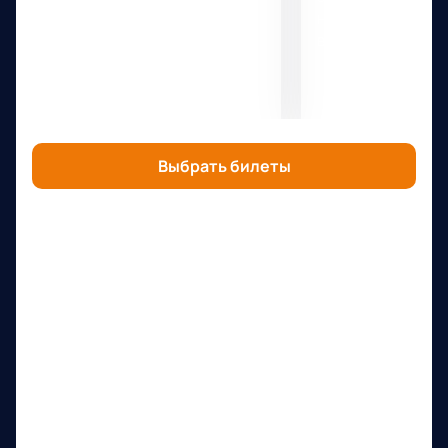
организаторов и
не сохраняются 
проверенных продавцов —
в безопасности.
даже те, которых уже нет в
официальной продаже.
Выбрать билеты
Адрес
Город
:
Москва
Станция метро
:
Медведково
+7 (499) 460-62-39