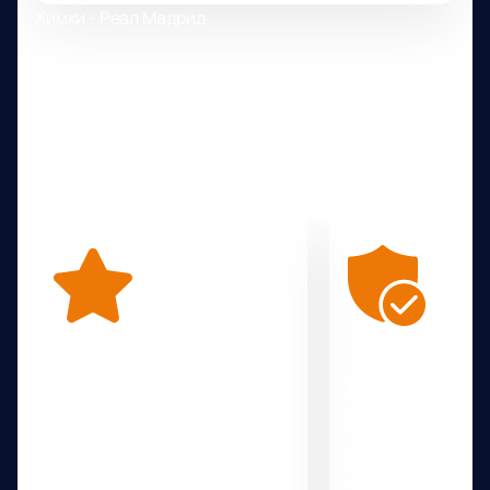
Химки - Реал Мадрид
Почему выбирают нас
Нам важно, чтобы у вас остались только яркие
впечатления
Уникальные
Безопасная 
предложения
защита данн
Находим уникальные
Все платежи про
предложения от
защищённые шлю