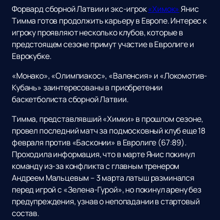
Форвард сборной Латвии и экс-игрок
«Химок»
Янис
Тимма готов продолжить карьеру в Европе. Интерес к
игроку проявляют несколько клубов, которые в
предстоящем сезоне примут участие в Евролиге и
Еврокубке.
«Монако», «Олимпиакос», «Валенсия» и «Локомотив-
Кубань» заинтересованы в приобретении
баскетболиста сборной Латвии.
Тимма, представлявший «Химки» в прошлом сезоне,
провел последний матч за подмосковный клуб еще 18
февраля против «Басконии» в Евролиге (67:89).
Проходила информация, что в марте Янис покинул
команду из-за конфликта с главным тренером
Андреем Мальцевым – 3 марта латыш разминался
перед игрой с «Зелена-Гурой», но покинул арену без
предупреждения, узнав о непопадании в стартовый
состав.