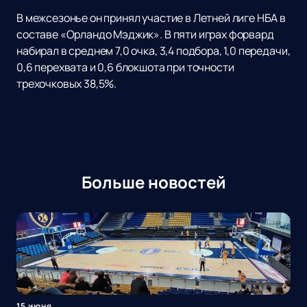
В межсезонье он принял участие в Летней лиге НБА в
составе «Орландо Мэджик». В пяти играх форвард
набирал в среднем 7,0 очка, 3,4 подбора, 1,0 передачи,
0,6 перехвата и 0,6 блокшота при точности
трехочковых 38,5%.
Больше новостей
15 июня