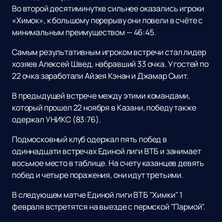
Во второй десятиминутке сильнее оказались игроки
«Химок», к большому перерыву они повели в счёте с
минимальным преимуществом — 46:45.
Самым результативным игроком встречи стал лидер
хозяев Алексей Швед, набравший 33 очка. У гостей по
22 очка заработали Айзея Кэнан и Джамар Смит.
В предыдущей встрече между этими командами,
который прошел 22 ноября в Казани, победу также
одержал УНИКС (83:76).
Подмосковный клуб одержал пять побед в
одиннадцати встречах Единой лиги ВТБ и занимает
восьмое место в таблице. На счету казанцев девять
побед и четыре поражения, они идут третьими.
В следующем матче Единой лиги ВТБ "Химки" 1
февраля встретятся на выезде с пермской "Пармой".