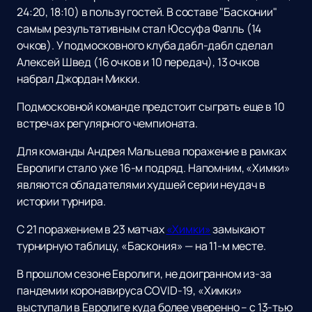
24:20, 18:10) в пользу гостей. В составе "Басконии"
самым результативным стал Юссуфа Фалль (14
очков). У подмосковного клуба дабл-дабл сделал
Алексей Швед (16 очков и 10 передач), 13 очков
набрал Джордан Микки.
Подмосковной команде предстоит сыграть еще в 10
встречах регулярного чемпионата.
Для команды Андрея Мальцева поражение в рамках
Евролиги стало уже 16-м подряд. Напомним, «Химки»
являются обладателями худшей серии неудач в
истории турнира.
С 21 поражением в 23 матчах
«Химки»
замыкают
турнирную таблицу, «Баскония» — на 11-м месте.
В прошлом сезоне Евролиги, не доигранном из-за
пандемии коронавируса COVID-19, «Химки»
выступали в Евролиге куда более уверенно – с 13-тью