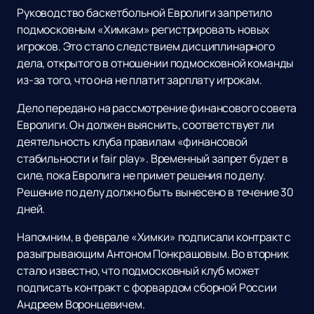
Руководство баскетбольной Евролиги запретило
подмосковным «Химкам» регистрировать новых
игроков. Это стало следствием дисциплинарного
дела, открытого в отношении подмосковной команды
из-за того, что она не платит зарплату игрокам.
Дело передано на рассмотрение финансового совета
Евролиги. Он должен выяснить, соответствует ли
деятельность клуба правилам «финансовой
стабильности и fair play». Временный запрет будет в
силе, пока Евролига не примет решения по делу.
Решение по делу должно быть вынесено в течение 30
дней.
Напомним, в феврале «Химки» подписали контракт с
разыгрывающим Антоном Понкрашовым. Во вторник
стало известно, что подмосковный клуб может
подписать контракт с форвардом сборной России
Андреем Воронцевичем.