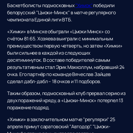
Баскетболисты подмосковных
"Химок"
победили
белорусский "Цмоки-Минск" в матче регулярного
чемпионата Единой лиги ВТБ.
«Химки» в Минске обыграли «Цмоки Минск» со
счётом 81:65. Хозяева выиграли с минимальным
преимуществом первую четверть, но затем «Химки»
были сильнее в каждой из следующих
десятиминуток. В составе победителей самым
результативным стал Эрик Макколлум, набравший 24
очка. Его партнёр по команде Вячеслав Зайцев
сделал дабл-дабл – 18 очков и 11 подборов.
Таким образом, подмосковный клуб прервал серию из
двух поражений кряду, а «Цмоки-Минск» потерпел 13
поражение подряд.
«Химки» в заключительном матче "регулярки" 25
апреля примут саратовский "Автодор". "Цмоки-