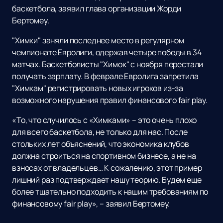
баскетбола, заявил глава организации Жорди
Бертомеу.
"Химки" заняли последнее место в регулярном
чемпионате Евролиги, одержав четыре победы в 34
матчах. Баскетболисты "Химок" с ноября перестали
получать зарплату. В феврале Евролига запретила
"Химкам" регистрировать новых игроков из-за
возможного нарушения правил финансового fair play.
«То, что случилось с «Химками» – это очень плохо
для всего баскетбола, не только для нас. После
стольких лет объяснений, что экономика клубов
должна строиться на спортивном бизнесе, а не на
взносах от владельцев… К сожалению, этот пример
лишний раз подтверждает нашу теорию. Будем еще
более тщательно подходить к нашим требованиям по
финансовому fair play», – заявил Бертомеу.