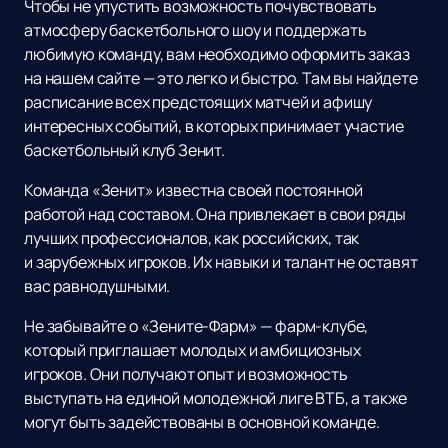
Чтобы не упустить возможность почувствовать
атмосферу баскетбольного шоу и поддержать
любимую команду, вам необходимо оформить заказ
на нашем сайте — это легко и быстро. Там вы найдете
расписание всех предстоящих матчей и афишу
интересных событий, в которых принимает участие
баскетбольный клуб Зенит.
Команда «Зенит» известна своей постоянной
работой над составом. Она привлекает в свои ряды
лучших профессионалов, как российских, так
и зарубежных игроков. Их навыки и талант не оставят
вас равнодушными.
Не забывайте о «Зените-Фарм» — фарм-клубе,
который приглашает молодых и амбициозных
игроков. Они получают опыт и возможность
выступать на единой молодежной лиге ВТБ, а также
могут быть задействованы в основной команде.