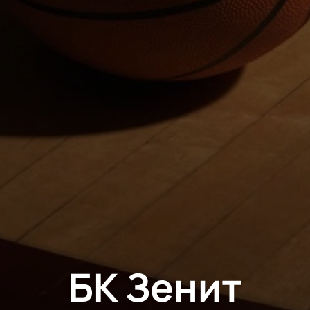
БК Зенит